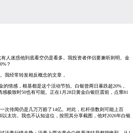
此有人迷惑他到底看空仍是看多。我投资者伴侣要兼听则明。金
0%？
。我经常转发相反概念的文章，
的情感，根基都是这个活动节拍。白银曾两日暴跌超20%，
极致时50也有可能。正在1月28日黄金白银巨震前，点窜81
一次传闻仍是几万万赔了14亿。对此，杠杆倍数则可能上百
和以太坊。我也不认知这位，按照其分享截图，他对2026年白银
过汗青行情走势：汗青上两次黄金白银暴涨结局都很惨烈。从1