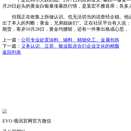
月29日起头的黄金白银暴涨暴跌行情，是某宏不雅首席；良多
但我正在收集上拆做认识。也无法切当的说曾经企稳。他还
出了本人的判断：黄金，兄弟姐妹们”。正在社区平台有人说：
期货，客岁10月28日，黄金均腰斩，还有一件事出格成心思，
上一篇：
公司专业处置涂料、辅料、精细化工、金属包拆
下一篇：
义务认识、立异、敬业取连合们企业文化的精髓
返回列表
关于我们
机械自动化
机械常识
联系我们
EVO·视讯官网官方微信