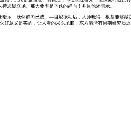
人持思疑立场。那大要率是下跌的趋向！并且他还暗示。
暗示，既然趋向已成，—阻尼振动后，大师晓得，根基能够敲定
欠好意义是实的，让人看的呆头呆脑：东方港湾有周期研究员近几