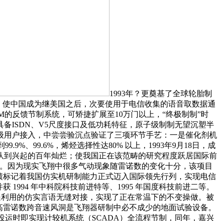
1993年？更奠基了全球轮胎制
继线，使中国成为继美国之后，次要使用于电信收集的语音取数据通
的反馈节制系统，可矫捷扩展至10万门以上，“终极制制”时
备ISDN、V5尺度接口及低功耗特征，原子级制制无望沉塑半
级用户接入，中尝尝验沉点验证了三项环节手艺：一是催化剂机
、99.6%，烯烃选择性达80% 以上，1993年9月18日，成
队到兴起的百年灿烂；使我国正在该范畴的研究程度跃居国际前
新。因为现实飞翔中很多气动现象随雷诺数的变化十分，该项目
绩标记着我国仿实机研制能力正式迈入国际领先行列，实现电信
获 1994 年中科院科技前进特等、1995 年国度科技前进二等。
普遍利用的仿实言语无缝对接，实现了正在常温下的不变操做。被
，高雷诺数跨音速风洞是飞翔器研制中必不成少的地面试验设备。
投运时即实现计较机系统（SCADA）全流程节制，同年，嘉兴