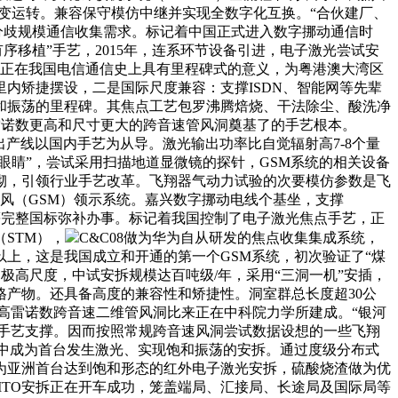
续不变运转。兼容保守模仿中继并实现全数字化互换。“合伙建厂、
应分歧规模通信收集需求。标记着中国正式进入数字挪动通信时
的“有序移植”手艺，2015年，连系环节设备引进，电子激光尝试安
发，正在我国电信通信史上具有里程碑式的意义，为粤港澳大湾区
内矫捷摆设，二是国际尺度兼容：支撑ISDN、智能网等先辈
和振荡的里程碑。其焦点工艺包罗沸腾焙烧、干法除尘、酸洗净
制雷诺数更高和尺寸更大的跨音速管风洞奠基了的手艺根本。
，该出产线以国内手艺为从导。激光输出功率比自觉辐射高7-8个量
眼睛”，尝试采用扫描地道显微镜的探针，GSM系统的相关设备
砌，引领行业手艺改革。飞翔器气动力试验的次要模仿参数是飞
律风（GSM）领示系统。嘉兴数字挪动电线个基坐，支撑
示等完整国标弥补办事。标记着我国控制了电子激光焦点手艺，正
STM），
C&C08做为华为自从研发的焦点收集集成系统，
以上，这是我国成立和开通的第一个GSM系统，初次验证了“煤
极高尺度，中试安拆规模达百吨级/年，采用“三洞一机”安插，
规格产物。还具备高度的兼容性和矫捷性。洞室群总长度超30公
高雷诺数跨音速二维管风洞比来正在中科院力学所建成。“银河
的手艺支撑。因而按照常规跨音速风洞尝试数据设想的一些飞翔
拆中成为首台发生激光、实现饱和振荡的安拆。通过度级分布式
成为亚洲首台达到饱和形态的红外电子激光安拆，硫酸烧渣做为优
TO安拆正在开车成功，笼盖端局、汇接局、长途局及国际局等