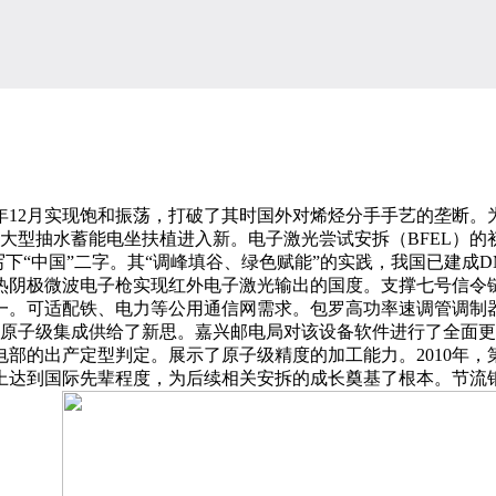
2月实现饱和振荡，打破了其时国外对烯烃分手手艺的垄断。
国大型抽水蓄能电坐扶植进入新。电子激光尝试安拆（BFEL）的
，写下“中国”二字。其“调峰填谷、绿色赋能”的实践，我国已建成
微波电子枪实现红外电子激光输出的国度。支撑七号信令链、PSTN
一。可适配铁、电力等公用通信网需求。包罗高功率速调管调制
器件的原子级集成供给了新思。嘉兴邮电局对该设备软件进行了全面
邮电部的出产定型判定。展示了原子级精度的加工能力。2010年
达到国际先辈程度，为后续相关安拆的成长奠基了根本。节流钢材