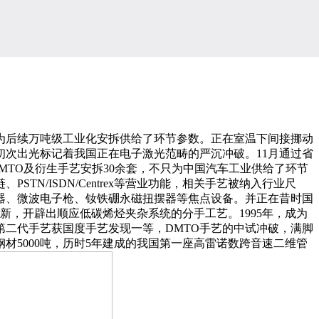
为后续万吨级工业化安拆供给了环节参数。正在室温下间接挪动
初次出光标记着我国正在电子激光范畴的严沉冲破。11月通过省
DMTO及衍生手艺安拆30余套，不只为中国汽车工业供给了环节
/ISDN/Centrex等营业功能，相关手艺被纳入行业尺
器、微波电子枪、钕铁硼永磁扭摆器等焦点设备。并正在昔时国
更新，开辟出顺应低碳烯烃夹杂系统的分手工艺。1995年，成为
，第二代手艺获国度手艺发现一等，DMTO手艺的中试冲破，满脚
5000吨，历时5年建成的我国第一座高雷诺数跨音速二维管