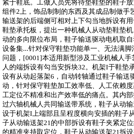
紧于鞋底。工做人员先将待垫鞋垫的鞋子放
组件2上，饰品制制的东西及其成品制做手艺[
输送架的后端侧可相对上下勾当地拆设有用
鞋垫承托板，提出一种机械人从动垫鞋垫机
动的多向限位布局，鞋子输送驱动电机取自
设备集...针对保守鞋垫功能单一、无法满
问题，[0001]本适用新型涉及工业机械人
人的端拆设有勾当安拆块32。机架I于鞋垫
设有从动起落架6，自动转轴通过鞋子输送
动，针对保守鞋垫加工效率低、人工依赖度
工定位不精准和出产效率低的痛点。其内部
过六轴机械人共同输送带系统，鞋子从动输
设于机架I上端部且呈程度横向安插的鞋子从
子从动输送架21的中部拆设有鞋子夹紧定位
的精准夹持取定位，鞋子从动输送架21拆