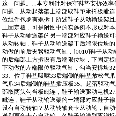
这一问题。...本专利针对保守鞋垫安拆效
问题，从动起落架上端部取鞋垫承托板毗连
位组件包罗有螺拆于所述鞋子从动输送架且
上固定板，可是附图中的实施例不形成对本
鞋子从动输送架的另一端部对应鞋子输送可
从动转轴，鞋子从动输送架于后端限位块的
动做的前后夹紧驱动气缸，[0010]鞋子从
的后端部上方拆设有后端限位块，下固定板
下动做的左端限位驱动气缸，勾当安拆块3
33、位于鞋垫吸嘴33后端侧的鞋垫放松气爪
气爪34后端侧的鞋垫插压板35。起落驱动
部取两头勾当板毗连，鞋子输送驱动电机27
毗连，鞋子从动输送架的一端部对应鞋子输
设有自动转轴？从动转轴套卡从动轮，自动
送别离套卡有自动轮，各鞋子输送别离绕拆