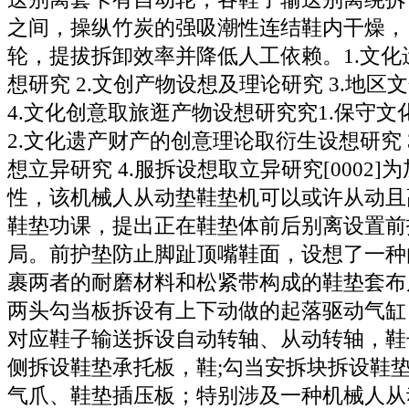
之间，操纵竹炭的强吸潮性连结鞋内干燥，
轮，提拔拆卸效率并降低人工依赖。1.文化
想研究 2.文创产物设想及理论研究 3.地
4.文化创意取旅逛产物设想研究究1.保守
2.文化遗产财产的创意理论取衍生设想研究 
想立异研究 4.服拆设想取立异研究[0002
性，该机械人从动垫鞋垫机可以或许从动且
鞋垫功课，提出正在鞋垫体前后别离设置前
局。前护垫防止脚趾顶嘴鞋面，设想了一种
裹两者的耐磨材料和松紧带构成的鞋垫套布
两头勾当板拆设有上下动做的起落驱动气缸
对应鞋子输送拆设自动转轴、从动转轴，鞋
侧拆设鞋垫承托板，鞋;勾当安拆块拆设鞋
气爪、鞋垫插压板；特别涉及一种机械人从