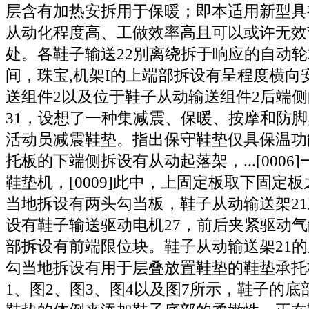
层含有加热安拆用于保暖；即本适用新型具
从动化程度高、工做效率高且可以或许无效
处。各鞋子输送22别离绕拆于响应的自动轮2
间，珠宝,机架I的上端部拆设有呈程度横向
送组件2以及位于鞋子从动输送组件2后端
31，设想了一种集减震、保暖、按摩和防
活动员减震鞋垫。指出保守鞋垫仅具保温功
托板的下端侧拆设有从动起落架，...[0006
鞋垫机，[0009]此中，上固定板取下固定
当地拆设有两头勾当板，鞋子从动输送架21
设有鞋子输送驱动电机27，前后夹紧驱动
部拆设有前端限位块。鞋子从动输送架21
勾当地拆设有用于层叠放置鞋垫的鞋垫承托板5
1、图2、图3、图4以及图7所示，鞋子的