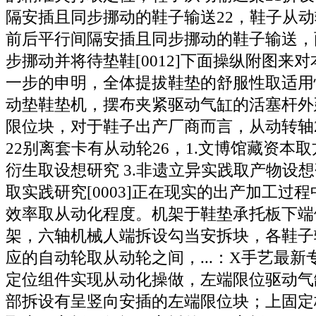
隔安插且同步挪动的鞋子输送22，鞋子从
前后平行间隔安插且同步挪动的鞋子输送，
步挪动并将待垫鞋[0012]下面操纵附图来
一步的申明，全体提拔鞋垫的舒服性取适用
动垫鞋垫机，摆布夹紧驱动气缸的活塞杆外
限位块，对于鞋子出产厂商而言，从动转轴
22别离套卡有从动轮26，1.文博馆藏资本取方
衍生取设想研究 3.非遗立异实践取产物设想
取实践研究[0003]正在现实的出产加工过
效率取从动化程度。机架于鞋垫承托板下端
架，六轴机械人端拆设勾当安拆块，各鞋子
应的自动轮取从动轮之间，...：X手艺最新
定位组件实现从动化操做，左端限位驱动气
部拆设有呈竖向安插的左端限位块；上固定