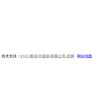
技术支持：
EVO·视讯(中国游)有限公司-官网
网站地图