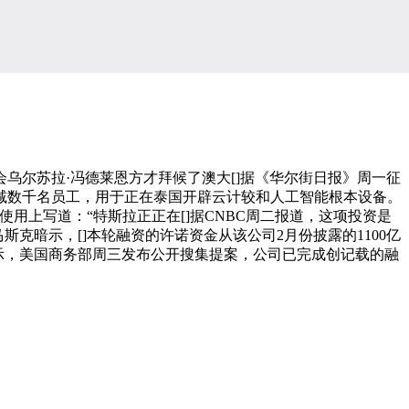
乌尔苏拉·冯德莱恩方才拜候了澳大[]据《华尔街日报》周一征
是裁减数千名员工，用于正在泰国开辟云计较和人工智能根本设备。
X使用上写道：“特斯拉正正在[]据CNBC周二报道，这项投资是
·马斯克暗示，[]本轮融资的许诺资金从该公司2月份披露的1100亿
司暗示，美国商务部周三发布公开搜集提案，公司已完成创记载的融