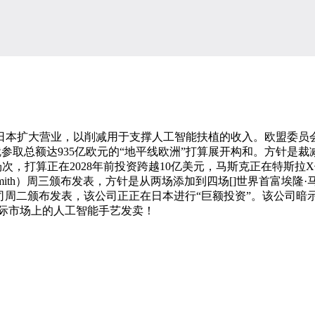
本扩大营业，以削减用于支撑人工智能扶植的收入。欧盟委员会
就参取总额达935亿欧元的“地平线欧洲”打算展开构和。方针
播场次，打算正在2028年前投资跨越10亿美元，马斯克正在特斯拉
Smith）周三颁布发表，方针是从两场添加到四场[]世界首富埃隆
]微软公司周二颁布发表，该公司正正在日本进行“巨额投资”。该公
国际市场上的人工智能手艺发卖！