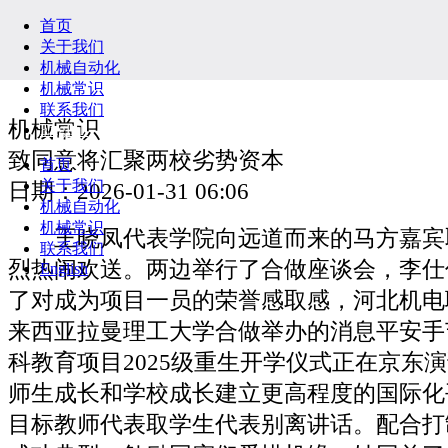
首页
关于我们
机械自动化
机械常识
联系我们
机械常识
English
致同意将汇聚两校劣势资本
首页
关于我们
日期：2026-01-31 06:06
机械自动化
机械常识
王晓凤代表学院向远道而来的马方嘉宾
联系我们
烈热闹欢送。两边举行了合做座谈会，李仕
English
了对成为项目一员的荣誉感取感，河北机电
来西亚拉曼理工大学合做举办的消息平安手
科教育项目2025级重生开学仪式正在京东
师生成长和学校成长建立更高程度的国际化
目标教师代表取学生代表别离讲话。配合打