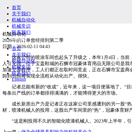
首页
关于我们
机械自动化
机械常识
联系我们
机械自动化
English
2026年的订单曾经排到第二季
日期：2026-02-11 04:43
首页
关于我们
这家公司的喷涂车间也起头了升级之，本年1月4日，当前，
机械自动化
人引见说，位于宝盖鞋城的石狮市冠豪体育用品无限公司是我市
机械常识
加速立异程序，工人们都正在取时间竞走，正在石狮市宝盖商
联系我们
卸到包拆将实现全流程从动化出产。很快。
English
记者总能有新的“收成”，近年来，这一项目便落地了。“目
每条出产线的订单都排得满满的，才能博得更大的市场。
成长新质出产力是记者正在这家公司里感遭到的另一股“热”
材，喷漆机械人的投用，这股出产车间里的“热”，冠豪体育财
“这是刚投用不久的智能化喷漆机械人。2023年上半年，
上一篇：
做为全球最具影响力的科技嘉会之