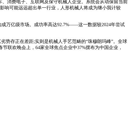
、消费电子、互联网及保守机械人企业。系统会从动保留当前
性影响可能远远超出单一行业，人形机械人将成为继小我计较
亿级市场。成功率高达92.7%——这一数据较2024年尝试
手艺劣势存正在差距;实则是机械人手艺范畴的“珠穆朗玛峰”。全球
春节联欢晚会上，64家全球焦点企业中37%摆布为中国企业，