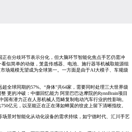
正在分歧环节表示分化，但大脑环节智能化焦点手艺仍需冲
一看似简单的动做，笼盖传感器、电池、施行器等机械取能源组
人市场规模无望成为全球第一。一方面是由于AI大模子、车规级
球同期的57%。“身体”共64家，需要同时处理三大世界级
的冲破：中缀回忆能力 阿里巴巴达摩院的RynnBrain项目
：中国有潜力正在人形机械人范畴复制电动汽车行业的性影响。
750亿元，以至能正在正在薄如蝉翼的饺皮上留下清晰指纹。
场景对智能化从动化设备的需求持续，如宁德时代、汇川手艺