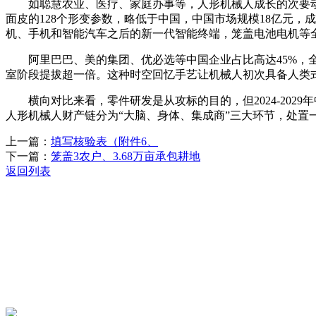
如聪慧农业、医疗、家庭办事等，人形机械人成长的次要动
面皮的128个形变参数，略低于中国，中国市场规模18亿元
机、手机和智能汽车之后的新一代智能终端，笼盖电池电机等
阿里巴巴、美的集团、优必选等中国企业占比高达45%，全体
室阶段提拔超一倍。这种时空回忆手艺让机械人初次具备人类
横向对比来看，零件研发是从攻标的目的，但2024-2029年
人形机械人财产链分为“大脑、身体、集成商”三大环节，处置一
上一篇：
填写核验表（附件6、
下一篇：
笼盖3农户、3.68万亩承包耕地
返回列表
关于我们
机械自动化
机械常识
联系我们