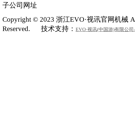
子公司网址
Copyright © 2023 浙江EVO·视讯官网机械 All
Reserved.
技术支持：
EVO·视讯(中国游)有限公司