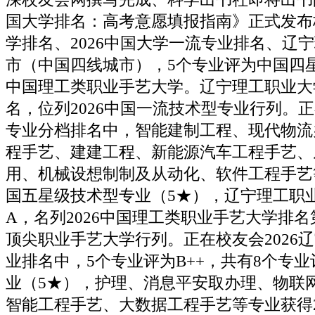
国大学排名：高考意愿填报指南》正式发布校
学排名、2026中国大学一流专业排名、辽
市（中国四线城市），5个专业评为中国四
中国理工类职业手艺大学。辽宁理工职业大
名，位列2026中国一流技术型专业行列。正
专业分档排名中，智能建制工程、现代物流
程手艺、建建工程、新能源汽车工程手艺、
用、机械设想制制及从动化、软件工程手艺等
国五星级技术型专业（5★），辽宁理工职
A，名列2026中国理工类职业手艺大学排名
顶尖职业手艺大学行列。正在校友会2026
业排名中，5个专业评为B++，共有8个专
业（5★），护理、消息平安取办理、物联
智能工程手艺、大数据工程手艺等专业获得2