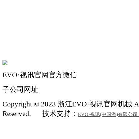
关于我们
机械自动化
机械常识
联系我们
EVO·视讯官网官方微信
子公司网址
Copyright © 2023 浙江EVO·视讯官网机械 All
Reserved.
技术支持：
EVO·视讯(中国游)有限公司