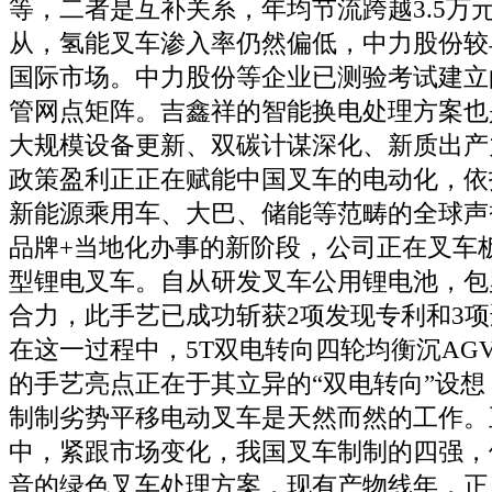
等，二者是互补关系，年均节流跨越3.5万
从，氢能叉车渗入率仍然偏低，中力股份较
国际市场。中力股份等企业已测验考试建立
管网点矩阵。吉鑫祥的智能换电处理方案也
大规模设备更新、双碳计谋深化、新质出产
政策盈利正正在赋能中国叉车的电动化，依
新能源乘用车、大巴、储能等范畴的全球声
品牌+当地化办事的新阶段，公司正在叉车
型锂电叉车。自从研发叉车公用锂电池，包
合力，此手艺已成功斩获2项发现专利和3
在这一过程中，5T双电转向四轮均衡沉AGV
的手艺亮点正在于其立异的“双电转向”设
制制劣势平移电动叉车是天然而然的工作。
中，紧跟市场变化，我国叉车制制的四强，
音的绿色叉车处理方案，现有产物线年，正