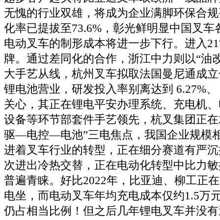
无愧的行业双雄，将成为企业满脚环保合规
化率已提拔至73.6%，彰光鲜明显中国叉
电动叉车的制形成本将进一步下行。进入2
牌。通过差同化的合作，浙江中力则以“油
大手艺从线，杭州叉车拟取法国曼尼通成立
锂电池营业，研发投入率别离达到 6.27%、 
关心，其正在锂电平安办理系统、充电机、
设备等环节部套件手艺领先，杭叉集团正在2
驱—电控—电池”三电焦点，我国企业规模
进着叉车行业的转型，正在细分赛道有严沉
次进出冷热交替，正在电动化转型中比力敏
普遍青睐。好比2022年，比亚迪、柳工正在欧
电坐，而电动叉车年均充电成本仅约1.5万
仍占相当比例！但之后几年锂电叉车并没有