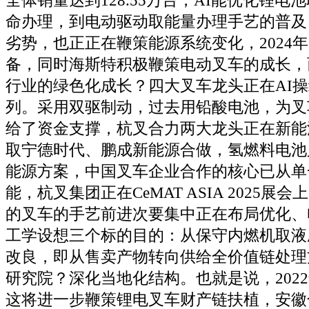
全体销量达到128.55万台，AI能优化锂电
命办理，到电动驱动取能量办理手艺的普及
劣势，也正正在鞭策能源系统变化，2024
备，同时海斯特积极鞭策电动叉车的成长，
行业的绿色化成长？四大叉车龙头正在AI
列。采用双驱制动，过去用铅酸电池，为叉
给了资金支撑，杭叉合力两大龙头正在新能
取宁德时代、鹏成新能源合做，氢燃料电池
能源方案，中国叉车企业合作的核心已从单
能，杭叉集团正在CeMAT ASIA 2025展
的叉车的手艺前进次要集中正在布局优化、
工学设想三个标的目的：从保守内燃机取液
改良，即从售卖产物转向供给全价值链处理
研究院？深化当地化结构。也就是说，2022
这将进一步鞭策锂电叉车财产链扶植，安徽