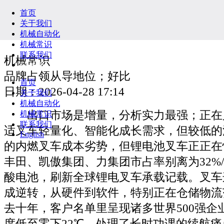
首页
关于我们
机械自动化
机械常识
联系我们
机械常识
English
品牌占领从导地位；好比
首页
日期：2026-04-28 17:14
关于我们
机械自动化
出口市场是增量，分析实力最强；正在
机械常识
联系我们
适叉车轻量化、智能化成长需求，但较低的
English
的内燃叉车成本劣势，但锂电池叉车正正在快
丰田、凯傲集团、力集团市占率别离为32%/1
酸电池，刷新全球锂电叉车承载记载。叉车
成逆转，从硬件到软件，特别正在仓储物流
去十年，客户名单里呈现诸多世界500强企
度低至零下22℃，处理了长时功课的续航