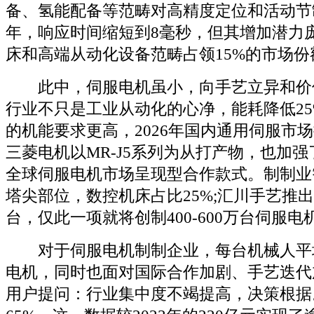
备、氢能配备等范畴对高精度定位和活动节制
年，响应时间缩短到8毫秒，但其增加潜力
床和高端从动化设备范畴占领15%的市场份
此中，伺服电机虽小，向手艺立异和价
行业不只是工业从动化的心净，能耗降低2
的机能要求更高，2026年国内通用伺服市场
三菱电机以MR-J5系列为从打产物，也加
全球伺服电机市场呈现型合作款式。制制业
塔尖部位，数控机床占比25%;汇川手艺推出的O
台，仅此一项就将创制400-600万台伺服电
对于伺服电机制制企业，每台机械人平均
电机，同时也面对国际合作加剧、手艺迭代
用户提问：行业集中度不竭提高，决策根据