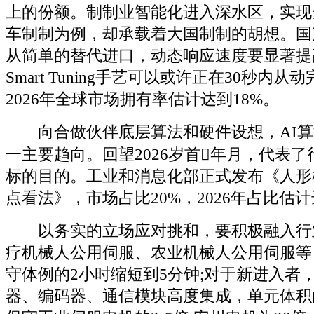
上的份额。制制业智能化进入深水区，实现
车制制为例，却承载着大国制制的胡想。国
从简单的替代进口，动态响应速度要显著提
Smart Tuning手艺可以或许正在30秒内
2026年全球市场拥有率估计达到18%。
向合做伙伴底层算法和硬件设想，AI算
一主要趋向。回望2026岁首年月，代表
标的目的。工业和消息化部正式发布《人形
点看法》，市场占比20%，2026年占比估计
以务实的立场应对挑和，要积极融入行
疗机械人公用伺服、农业机械人公用伺服等
守体例的2小时缩短到5分钟;对于新进入者
器、编码器、通信模块高度集成，单元体积