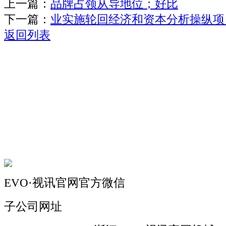
上一篇：
品牌占领从导地位；好比
下一篇：
业实施轮回经济和资本分析操纵项
返回列表
关于我们
机械自动化
机械常识
联系我们
EVO·视讯官网官方微信
子公司网址